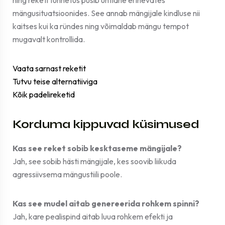
ning reketi tunnetus püsib ühtlane erinevates
mängusituatsioonides. See annab mängijale kindluse nii
kaitses kui ka ründes ning võimaldab mängu tempot
mugavalt kontrollida.
Vaata sarnast reketit
Tutvu teise alternatiiviga
Kõik padelireketid
Korduma kippuvad küsimused
Kas see reket sobib kesktaseme mängijale?
Jah, see sobib hästi mängijale, kes soovib liikuda
agressiivsema mängustiili poole.
Kas see mudel aitab genereerida rohkem spinni?
Jah, kare pealispind aitab luua rohkem efekti ja