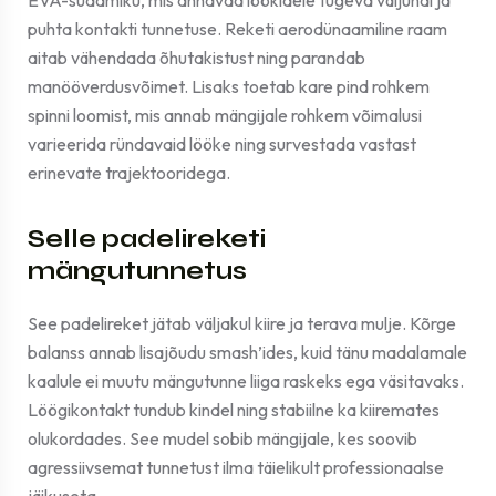
EVA-südamiku, mis annavad löökidele tugeva väljundi ja
puhta kontakti tunnetuse. Reketi aerodünaamiline raam
aitab vähendada õhutakistust ning parandab
manööverdusvõimet. Lisaks toetab kare pind rohkem
spinni loomist, mis annab mängijale rohkem võimalusi
varieerida ründavaid lööke ning survestada vastast
erinevate trajektooridega.
Selle padelireketi
mängutunnetus
See padelireket jätab väljakul kiire ja terava mulje. Kõrge
balanss annab lisajõudu smash’ides, kuid tänu madalamale
kaalule ei muutu mängutunne liiga raskeks ega väsitavaks.
Löögikontakt tundub kindel ning stabiilne ka kiiremates
olukordades. See mudel sobib mängijale, kes soovib
agressiivsemat tunnetust ilma täielikult professionaalse