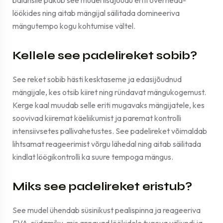
balansile pakub see mudel lisajõudu eriti overhead-
löökides ning aitab mängijal säilitada domineeriva
mängutempo kogu kohtumise vältel.
Kellele see padelireket sobib?
See reket sobib hästi kesktaseme ja edasijõudnud
mängijale, kes otsib kiiret ning ründavat mängukogemust.
Kerge kaal muudab selle eriti mugavaks mängijatele, kes
soovivad kiiremat käeliikumist ja paremat kontrolli
intensiivsetes pallivahetustes. See padelireket võimaldab
lihtsamat reageerimist võrgu lähedal ning aitab säilitada
kindlat löögikontrolli ka suure tempoga mängus.
Miks see padelireket eristub?
See mudel ühendab süsinikust pealispinna ja reageeriva