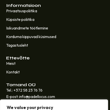
Informatsioon
Privaatsuspoliitika
Küpsiste poliitika
Isikuandmete töötlemine
Korduma kippuvad küsimused
Tagastusleht
Ettevõtte
Meist
Kontakt
Tomand OÜ
Tel.: +372 58 23 76 76
E-post: info@padellocus.com
Reg.kood: 16531308
We value your privacy
Aadress: Akadeemia tee 47, 12601 (Cool padeli saalis),