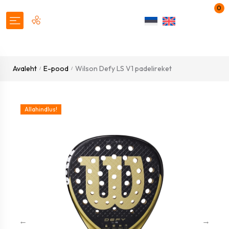
0
Avaleht
E-pood
Wilson Defy LS V1 padelireket
/
/
Allahindlus!