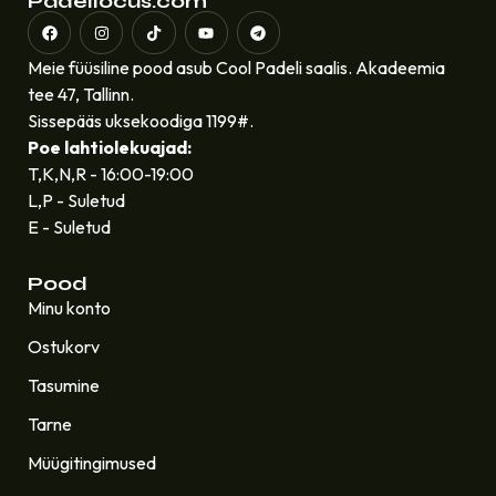
Padellocus.com
Meie füüsiline pood asub Cool Padeli saalis. Akadeemia
tee 47, Tallinn.
Sissepääs uksekoodiga 1199#.
Poe lahtiolekuajad:
T,K,N,R - 16:00-19:00
L,P - Suletud
E - Suletud
Pood
Minu konto
Ostukorv
Tasumine
Tarne
Müügitingimused