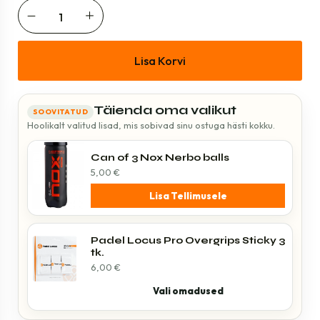
Lisa Korvi
Täienda oma valikut
SOOVITATUD
Hoolikalt valitud lisad, mis sobivad sinu ostuga hästi kokku.
Can of 3 Nox Nerbo balls
5,00
€
Lisa Tellimusele
Padel Locus Pro Overgrips Sticky 3
tk.
6,00
€
Vali omadused