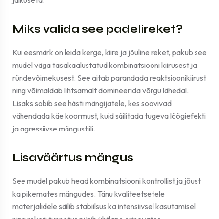
jäikuseta.
Miks valida see padelireket?
Kui eesmärk on leida kerge, kiire ja jõuline reket, pakub see
mudel väga tasakaalustatud kombinatsiooni kiirusest ja
ründevõimekusest. See aitab parandada reaktsioonikiirust
ning võimaldab lihtsamalt domineerida võrgu lähedal.
Lisaks sobib see hästi mängijatele, kes soovivad
vähendada käe koormust, kuid säilitada tugeva löögiefekti
ja agressiivse mängustiili.
Lisaväärtus mängus
See mudel pakub head kombinatsiooni kontrollist ja jõust
ka pikemates mängudes. Tänu kvaliteetsetele
materjalidele säilib stabiilsus ka intensiivsel kasutamisel