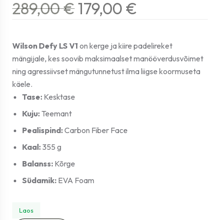
289,00
€
179,00
€
Wilson Defy LS V1
on kerge ja kiire padelireket
mängijale, kes soovib maksimaalset manööverdusvõimet
ning agressiivset mängutunnetust ilma liigse koormuseta
käele.
Tase:
Kesktase
Kuju:
Teemant
Pealispind:
Carbon Fiber Face
Kaal:
355 g
Balanss:
Kõrge
Südamik:
EVA Foam
Laos