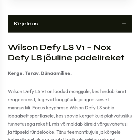
Kirjeldus
Wilson Defy LS V1 – Nox
Defy LS jõuline padelireket
Kerge. Terav. Dünaamiline.
Wilson Defy LS V1 on loodud mängijale, kes hindab kiiret
reageerimist, tugevat löögijõudu ja agressiivset
mängustiili. Focus keyphrase Wilson Defy LS sobib
ideaalselt sportlasele, kes soovib kerget kuid plahvatusliku
tunnetusega reketit, mis võimaldab kiireid võrguvahetusi
ja täpseid ründelööke. Tänu teemantkujule ja kõrgele